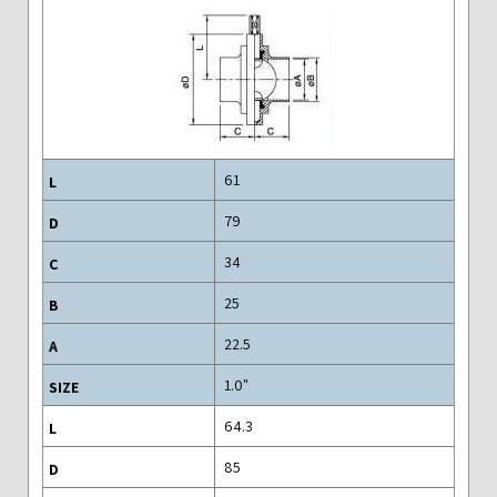
61
79
34
25
22.5
"1.0
64.3
85