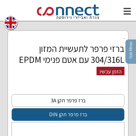
חילתו
ל
ף
ינטרנט,
חץ
נטר
Sub Mneu
ברזי פרפר לתעשיית המזון
די
עבור
304/316L עם אטם פנימי EPDM
אזור
וכן
הזמן עכשיו
רכזי
ברז פרפר תקן 3A
ברז פרפר תקן DIN