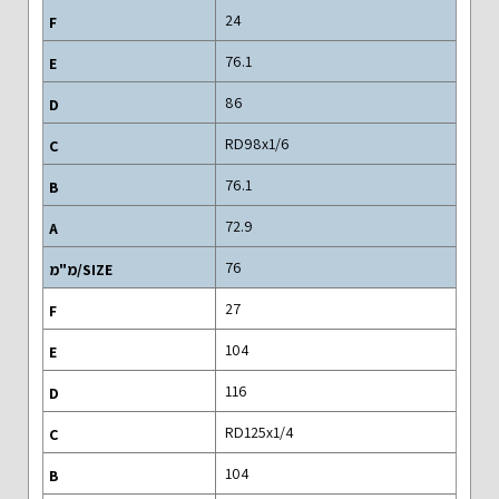
24
76.1
86
RD98x1/6
76.1
72.9
76
27
104
116
RD125x1/4
104