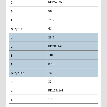
RD85x1/6
96
74.0
63
28.5
RD98x1/6
110
87.0
76
31
RD125x1/4
136