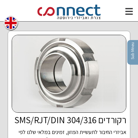
חילתו
ל
ף
ינטרנט,
חץ
נטר
Sub Mneu
די
עבור
אזור
וכן
רכזי
רקורדים SMS/RJT/DIN 304/316
אביזרי החיבור לתעשיית המזון, זמינים במלאי שלנו לפי