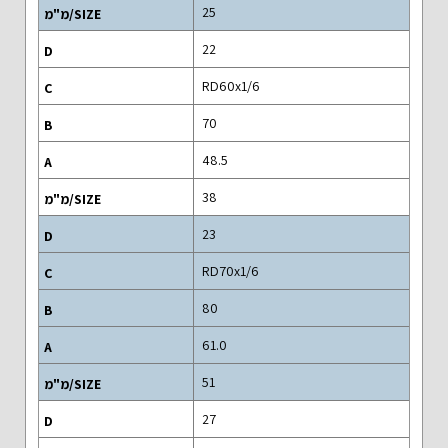
25
22
RD60x1/6
70
48.5
38
23
RD70x1/6
80
61.0
51
27