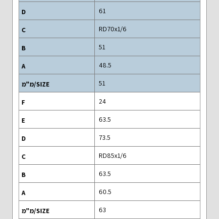
61
RD70x1/6
51
48.5
51
24
63.5
73.5
RD85x1/6
63.5
60.5
63