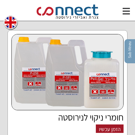
חילתו
ל
ף
ינטרנט,
חץ
נטר
Sub Mneu
די
עבור
אזור
וכן
רכזי
חומרי ניקוי לנירוסטה
הזמן עכשיו