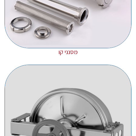
מסנני קו