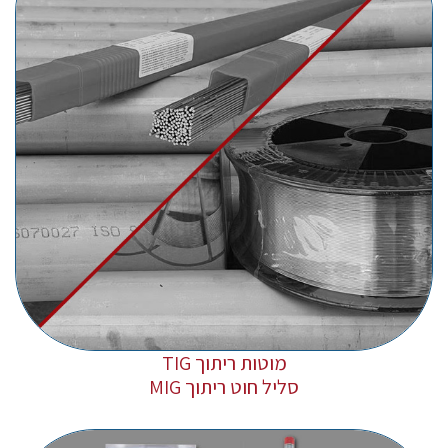
מוטות ריתוך TIG
סליל חוט ריתוך MIG