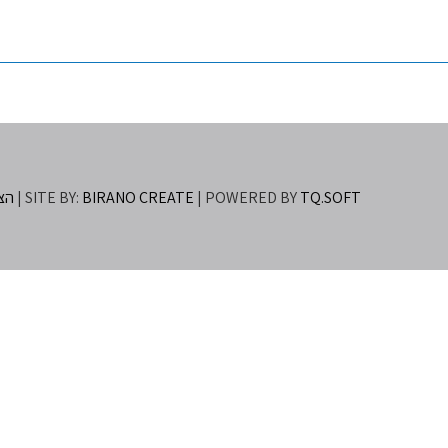
TQ.SOFT
| POWERED BY
BIRANO CREATE
SITE BY:
|
הצה