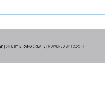
TQ.SOFT
| POWERED BY
BIRANO CREATE
SITE BY:
|
הצה